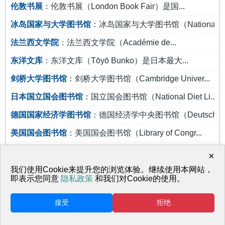
伦敦书展
：伦敦书展（London Book Fair）是国...
冰岛国家与大学图书馆
：冰岛国家与大学图书馆（National a..
法兰西文学院
：法兰西文学院（Académie de...
东洋文库
：东洋文库（Tōyō Bunko）是日本最大...
剑桥大学图书馆
：剑桥大学图书馆（Cambridge Univer...
日本国立国会图书馆
：国立国会图书馆（National Diet Li...
德国国家经济学图书馆
：德国经济学中央图书馆（Deutsche Z.
美国国会图书馆
：美国国会图书馆（Library of Congr...
青空文库
：青空文库日本优质丰富的电子图书馆...
×
Scribd
：Scribd是一个全球著名上传及分享在...
我们使用Cookie来提升您的浏览体验。继续使用本网站，
即表示您同意
隐私政策
和我们对Cookie的使用。
接受
拒绝
返回首页
网站地图
© 天马行空 鲁ICP备17001817号-1