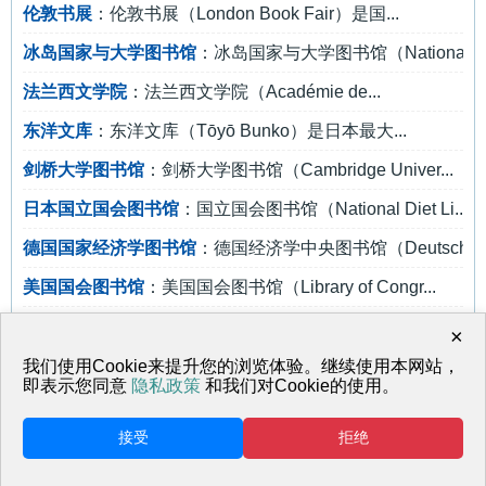
伦敦书展
：伦敦书展（London Book Fair）是国...
冰岛国家与大学图书馆
：冰岛国家与大学图书馆（National a..
法兰西文学院
：法兰西文学院（Académie de...
东洋文库
：东洋文库（Tōyō Bunko）是日本最大...
剑桥大学图书馆
：剑桥大学图书馆（Cambridge Univer...
日本国立国会图书馆
：国立国会图书馆（National Diet Li...
德国国家经济学图书馆
：德国经济学中央图书馆（Deutsche Z.
美国国会图书馆
：美国国会图书馆（Library of Congr...
青空文库
：青空文库日本优质丰富的电子图书馆...
×
Scribd
：Scribd是一个全球著名上传及分享在...
我们使用Cookie来提升您的浏览体验。继续使用本网站，
即表示您同意
隐私政策
和我们对Cookie的使用。
接受
拒绝
返回首页
网站地图
© 天马行空 鲁ICP备17001817号-1