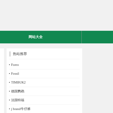
网站大全
热站推荐
Foreo
Fossil
TIMBUK2
德国鹦鹉
法国特福
j brand牛仔裤