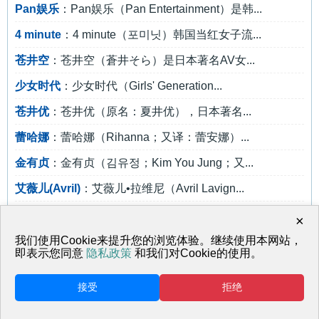
Pan娱乐
：Pan娱乐（Pan Entertainment）是韩...
4 minute
：4 minute（포미닛）韩国当红女子流...
苍井空
：苍井空（蒼井そら）是日本著名AV女...
少女时代
：少女时代（Girls' Generation...
苍井优
：苍井优（原名：夏井优），日本著名...
蕾哈娜
：蕾哈娜（Rihanna；又译：蕾安娜）...
金有贞
：金有贞（김유정；Kim You Jung；又...
艾薇儿(Avril)
：艾薇儿•拉维尼（Avril Lavign...
约翰•丹佛
：约翰•丹佛（John Denver）美...
×
布鲁斯
：布鲁斯•威利斯（Bruce Willis...
我们使用Cookie来提升您的浏览体验。继续使用本网站，
即表示您同意
隐私政策
和我们对Cookie的使用。
接受
拒绝
返回首页
网站地图
© 天马行空 鲁ICP备17001817号-1