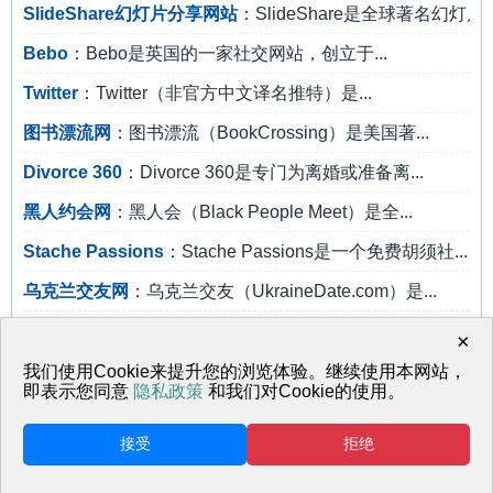
SlideShare幻灯片分享网站
：SlideShare是全球著名幻灯片分
Bebo
：Bebo是英国的一家社交网站，创立于...
Twitter
：Twitter（非官方中文译名推特）是...
图书漂流网
：图书漂流（BookCrossing）是美国著...
Divorce 360
：Divorce 360是专门为离婚或准备离...
黑人约会网
：黑人会（Black People Meet）是全...
Stache Passions
：Stache Passions是一个免费胡须社...
乌克兰交友网
：乌克兰交友（UkraineDate.com）是...
Bharatstudent
：Bharatstudent是印度著名的校友录...
×
Tuenti
：Tuenti是西班牙最具影响力的社交网...
我们使用Cookie来提升您的浏览体验。继续使用本网站，
即表示您同意
隐私政策
和我们对Cookie的使用。
接受
拒绝
返回首页
网站地图
© 天马行空 鲁ICP备17001817号-1