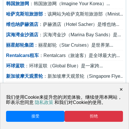
韩国旅游网
：韩国旅游网（Imagine Your Korea）...
哈萨克斯坦旅游部
：该网站为哈萨克斯坦旅游部（Minist...
维也纳萨赫酒店
：萨赫酒店（Hotel Sacher）是维也纳...
滨海湾金沙酒店
：滨海湾金沙（Marina Bay Sands）是...
丽星邮轮集团
：丽星邮轮（Star Cruises）是世界第...
Rentalcars租车
：Rentalcars（旅途客）是全球最大的...
环球蓝联
：环球蓝联（Global Blue）是一家跨...
新加坡摩天观景轮
：新加坡摩天观景轮（Singapore Flye...
旧金山文华东方酒店
：旧金山文华东方酒店（Mandarin Ori...
×
新宿歌舞伎町
：新宿歌舞伎町是亚洲最大的红灯区，...
我们使用Cookie来提升您的浏览体验。继续使用本网站，
即表示您同意
隐私政策
和我们对Cookie的使用。
接受
拒绝
返回首页
网站地图
© 天马行空 鲁ICP备17001817号-1