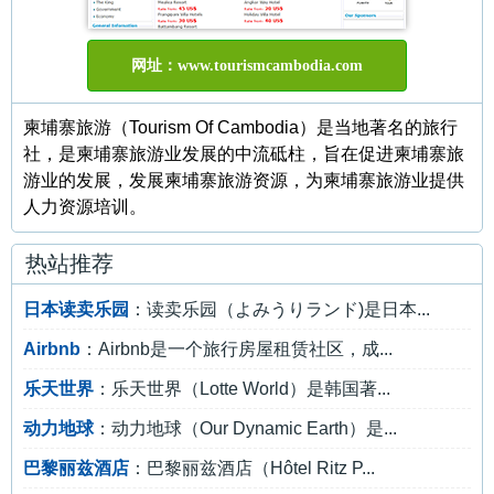
网址：www.tourismcambodia.com
柬埔寨旅游（Tourism Of Cambodia）是当地著名的旅行
社，是柬埔寨旅游业发展的中流砥柱，旨在促进柬埔寨旅
游业的发展，发展柬埔寨旅游资源，为柬埔寨旅游业提供
人力资源培训。
热站推荐
日本读卖乐园
：读卖乐园（よみうりランド)是日本...
Airbnb
：Airbnb是一个旅行房屋租赁社区，成...
乐天世界
：乐天世界（Lotte World）是韩国著...
动力地球
：动力地球（Our Dynamic Earth）是...
巴黎丽兹酒店
：巴黎丽兹酒店（Hôtel Ritz P...